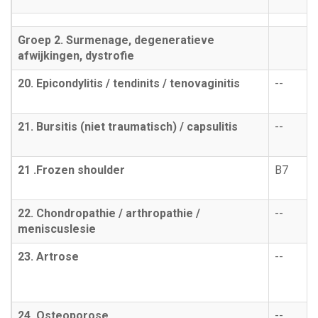
Groep 2. Surmenage, degeneratieve
afwijkingen, dystrofie
20. Epicondylitis / tendinits / tenovaginitis
--
21. Bursitis (niet traumatisch) / capsulitis
--
21 .Frozen shoulder
B7
22. Chondropathie / arthropathie /
--
meniscuslesie
23. Artrose
--
24. Osteoporose
--