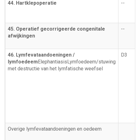
44. Hartklepoperatie
--
45. Operatief gecorrigeerde congenitale
--
afwijkingen
46. Lymfevataandoeningen /
D3
lymfoedeem
Elephantiasis
Lymfoedeem/stuwing
met destructie van het lymfatische weefsel
Overige lymfevataandoeningen en oedeem