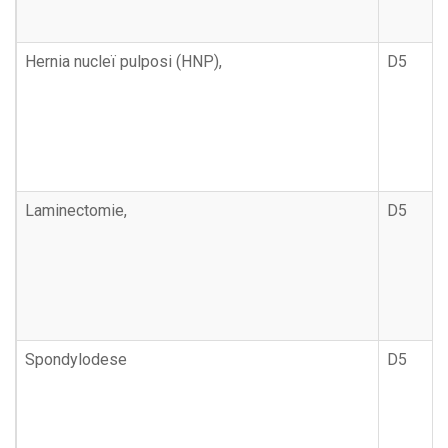
Hernia nucleï pulposi (HNP),
D5
Laminectomie,
D5
Spondylodese
D5