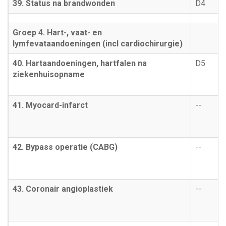
39. Status na brandwonden
D4
Groep 4. Hart-, vaat- en
lymfevataandoeningen (incl cardiochirurgie)
40. Hartaandoeningen, hartfalen na
D5
ziekenhuisopname
41. Myocard-infarct
--
42. Bypass operatie (CABG)
--
43. Coronair angioplastiek
--